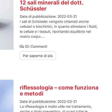
12 sali minerali del dott.
Schüssler
Data di pubblicazione:
2022-03-21
I sali di Schüssler vengono chiamati anche
cellulari o biochimici, in quanto stimolano i fluidi,
le cellule e i tessuti, riportando equilibrio nel
nostro corpo....
(0)
Commenti
Per saperne di più
riflessologia – come funziona
e metodi
Data di pubblicazione:
2022-03-21
La riflessologia è molto utile nel trattamento,
anche a titolo preventivo, di quasi tutte le