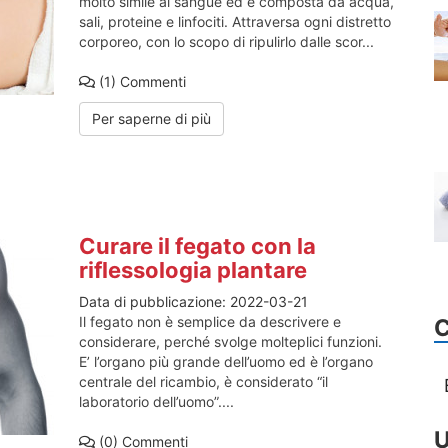
molto simile al sangue ed è composta da acqua,
sali, proteine e linfociti. Attraversa ogni distretto
corporeo, con lo scopo di ripulirlo dalle scor...
(1)
Commenti
Per saperne di più
Curare il fegato con la
riflessologia plantare
Data di pubblicazione:
2022-03-21
Il fegato non è semplice da descrivere e
considerare, perché svolge molteplici funzioni.
E’ l’organo più grande dell’uomo ed è l’organo
centrale del ricambio, è considerato “il
laboratorio dell’uomo”....
U
(0)
Commenti