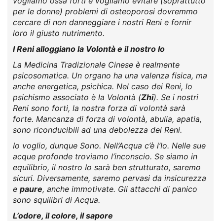
vogliamo ossa forti e vogliamo evitare (soprattutto
per le donne) problemi di osteoporosi dovremmo
cercare di non danneggiare i nostri Reni e fornir
loro il giusto nutrimento.
I Reni alloggiano la Volontà e il nostro Io
La Medicina Tradizionale Cinese è realmente
psicosomatica. Un organo ha una valenza fisica, ma
anche energetica, psichica. Nel caso dei Reni, lo
psichismo associato è la Volontà (
Zhi
). Se i nostri
Reni sono forti, la nostra forza di volontà sarà
forte. Mancanza di forza di volontà, abulia, apatia,
sono riconducibili ad una debolezza dei Reni.
Io voglio, dunque Sono. Nell’Acqua c’è l’Io. Nelle sue
acque profonde troviamo l’inconscio. Se siamo in
equilibrio, il nostro Io sarà ben strutturato, saremo
sicuri. Diversamente, saremo pervasi da insicurezza
e
paure
, anche immotivate. Gli attacchi di panico
sono squilibri di Acqua.
L’odore, il colore, il sapore