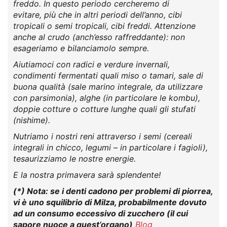
freddo. In questo periodo cercheremo di
evitare, più che in altri periodi dell’anno, cibi
tropicali o semi tropicali, cibi freddi. Attenzione
anche al crudo (anch’esso raffreddante): non
esageriamo e bilanciamolo sempre.
Aiutiamoci con radici e verdure invernali,
condimenti fermentati quali miso o tamari, sale di
buona qualità (sale marino integrale, da utilizzare
con parsimonia), alghe (in particolare le kombu),
doppie cotture o cotture lunghe quali gli stufati
(nishime).
Nutriamo i nostri reni attraverso i semi (cereali
integrali in chicco, legumi – in particolare i fagioli),
tesaurizziamo le nostre energie.
E la nostra primavera sarà splendente!
(*) Nota: se i denti cadono per problemi di piorrea,
vi è uno squilibrio di Milza, probabilmente dovuto
ad un consumo eccessivo di zucchero (il cui
sapore nuoce a quest’organo)
Blog