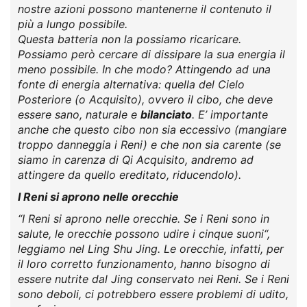
nostre azioni possono mantenerne il contenuto il
più a lungo possibile.
Questa batteria non la possiamo ricaricare.
Possiamo però cercare di dissipare la sua energia il
meno possibile. In che modo? Attingendo ad una
fonte di energia alternativa: quella del Cielo
Posteriore (o Acquisito), ovvero il cibo, che deve
essere sano, naturale e
bilanciato
. E’ importante
anche che questo cibo non sia eccessivo (mangiare
troppo danneggia i Reni) e che non sia carente (se
siamo in carenza di Qi Acquisito, andremo ad
attingere da quello ereditato, riducendolo).
I Reni si aprono nelle orecchie
“I Reni si aprono nelle orecchie. Se i Reni sono in
salute, le orecchie possono udire i cinque suoni“,
leggiamo nel Ling Shu Jing. Le orecchie, infatti, per
il loro corretto funzionamento, hanno bisogno di
essere nutrite dal Jing conservato nei Reni. Se i Reni
sono deboli, ci potrebbero essere problemi di udito,