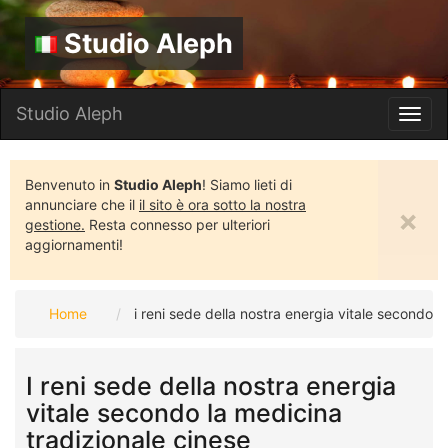
Studio Aleph
Studio Aleph
Toggl
navig
Benvenuto in
Studio Aleph
! Siamo lieti di
annunciare che il
il sito è ora sotto la nostra
×
gestione.
Resta connesso per ulteriori
aggiornamenti!
Home
i reni sede della nostra energia vitale secondo l
I reni sede della nostra energia
vitale secondo la medicina
tradizionale cinese