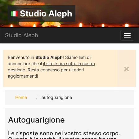
Studio Aleph
Studio Aleph
Toggl
navig
Benvenuto in
Studio Aleph
! Siamo lieti di
annunciare che il
il sito è ora sotto la nostra
×
gestione.
Resta connesso per ulteriori
aggiornamenti!
Home
autoguarigione
Autoguarigione
Le risposte sono nel vostro stesso corpo.